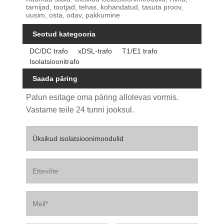
tarnijad, tootjad, tehas, kohandatud, tasuta proov,
uusim, osta, odav, pakkumine
Seotud kategooria
DC/DC trafo
xDSL-trafo
T1/E1 trafo
Isolatsioonitrafo
Saada päring
Palun esitage oma päring allolevas vormis.
Vastame teile 24 tunni jooksul.