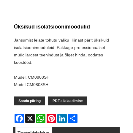
Üksikud isolatsioonimoodulid
Jansumist leiate tohutu valiku Hiinast pärit üksikuid
isolatsioonimooduleid. Pakkuge professionaalset
müügijärgset teenindust ja õiget hinda, oodates
koostööd.
Mudel: CM0808SH
Mudel:CM0808SH
Saada päring
PDF allalaadimine
Facebook
X
WhatsApp
Pinterest
LinkedIn
Share