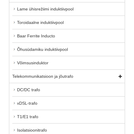
Lame ühisrežiimi induktiivpool
Toroidaalne induktiivpool
Baar Ferrite Inducto
Õhusüdamiku induktiivpool
Võimsusinduktor
Telekommunikatsioon ja jõutrafo
DC/DC trafo
xDSL-trafo
T1/E1 trafo
Isolatsioonitrafo