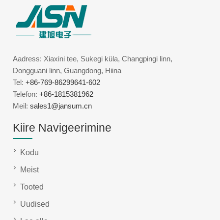
Aadress: Xiaxini tee, Sukegi küla, Changpingi linn,
Dongguani linn, Guangdong, Hiina
Tel:
+86-769-86299641-602
Telefon:
+86-1815381962
Meil:
sales1@jansum.cn
Kiire Navigeerimine
Kodu
Meist
Tooted
Uudised