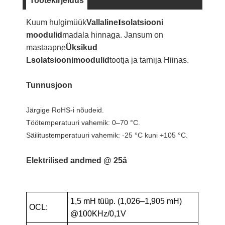
Tootekirjeldus
Kuum hulgimüük
Vallaline
I
solatsiooni
moodulid
madala hinnaga. Jansum on
mastaapne
Üksikud
Lsolatsioonimoodulid
tootja ja tarnija Hiinas.
Tunnusjoon
Järgige RoHS-i nõudeid.
Töötemperatuuri vahemik: 0–70 °C.
Säilitustemperatuuri vahemik: -25 °C kuni +105 °C.
Elektrilised andmed @ 25â
1,5 mH tüüp. (1,026–1,905 mH)
OCL:
@100KHz/0,1V