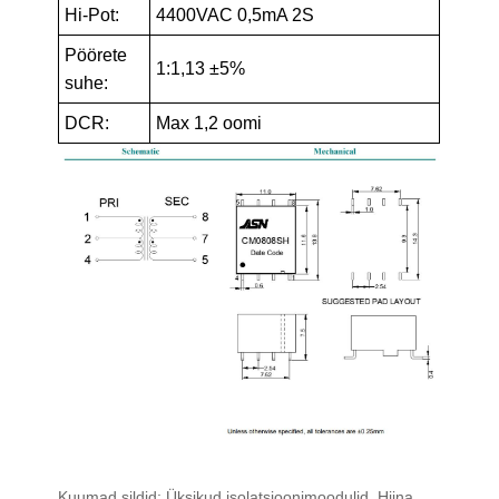
Hi-Pot:
4400VAC 0,5mA 2S
Pöörete
1:1,13 ±5%
suhe:
DCR:
Max 1,2 oomi
Kuumad sildid: Üksikud isolatsioonimoodulid, Hiina,