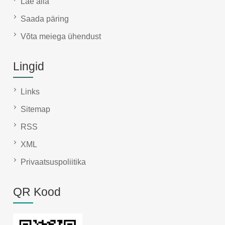
Lae alla
Saada päring
Võta meiega ühendust
Lingid
Links
Sitemap
RSS
XML
Privaatsuspoliitika
QR Kood