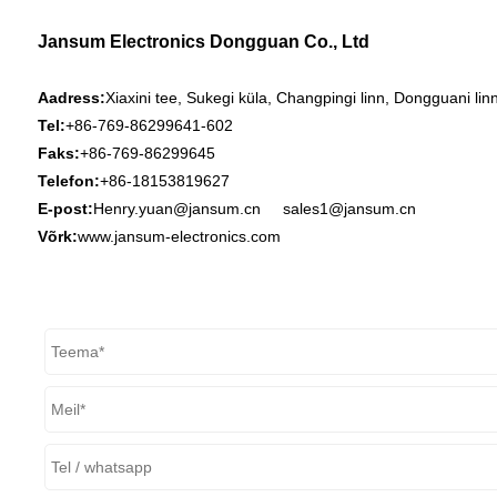
Jansum Electronics Dongguan Co., Ltd
Aadress:
Xiaxini tee, Sukegi küla, Changpingi linn, Dongguani li
Tel:
+86-769-86299641-602
Faks:
+86-769-86299645
Telefon:
+86-18153819627
E-post:
Henry.yuan@jansum.cn
sales1@jansum.cn
Võrk:
www.jansum-electronics.com