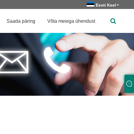
Eesti Keel
Saada päring
Võta meiega ühendust