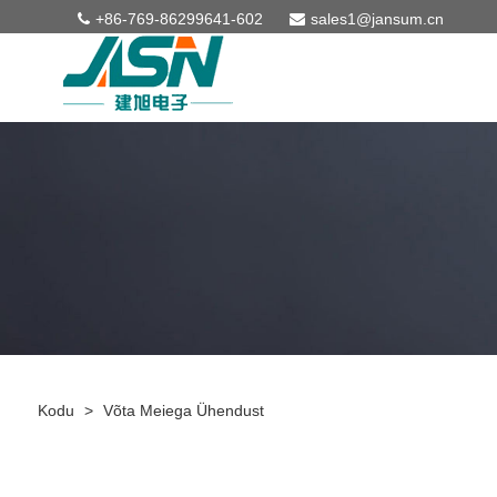
+86-769-86299641-602
sales1@jansum.cn
Kodu
>
Võta Meiega Ühendust