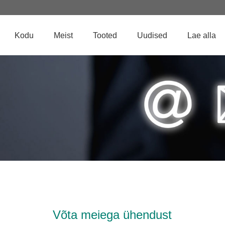
Kodu
Meist
Tooted
Uudised
Lae alla
Võta meiega ühendust