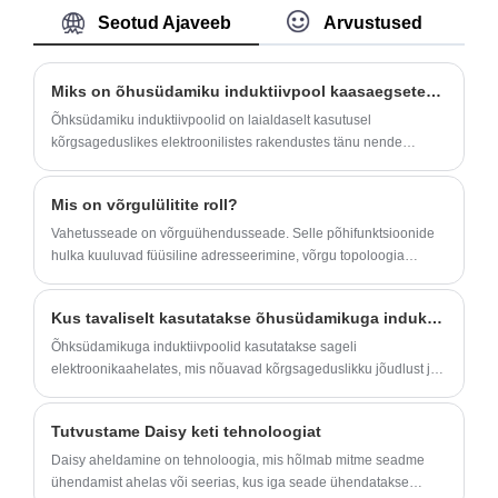
Magnetics. Ootame teiega koostööd. See
Seotud Ajaveeb
Arvustused
V96T06D on 2,5G Base-T neljapordiga
magnetmoodul.
Miks on õhusüdamiku induktiivpool kaasaegsetes elektroonilistes vooluringides hädavajalik?
Õhksüdamiku induktiivpoolid on laialdaselt kasutusel
Mudel: V96T06D
kõrgsageduslikes elektroonilistes rakendustes tänu nende
väikesele südamikukadudele, suurepärasele lineaarsusele ja
suurepärasele signaali jõudlusele. See põhjalik juhend selgitab,
Mis on võrgulülitite roll?
kuidas õhusüdamiku induktiivpoolid töötavad, kus neid
kasutatakse, kuidas valida õigeid spetsifikatsioone ja miks nad
Vahetusseade on võrguühendusseade. Selle põhifunktsioonide
mängivad jätkuvalt kriitilist rolli raadiosagedussüsteemides,
hulka kuuluvad füüsiline adresseerimine, võrgu topoloogia
traadita sideseadmetes, meditsiinielektroonikas,
struktuur, ebakompetentsuse kontrollimine, kaadrijada ja voo
autosüsteemides ja tööstusseadmetes.
juhtimine. Andmevahetusel on ka mõned uued funktsioonid, nagu
Kus tavaliselt kasutatakse õhusüdamikuga induktiivpooli?
näiteks rikkalik Etherneti andmevahetus lisaks
põhifunktsioonidele, samuti VLAN-i (virtuaalne LAN) tugi ja
Õhksüdamikuga induktiivpoolid kasutatakse sageli
linkide toetavad lingid.
elektroonikaahelates, mis nõuavad kõrgsageduslikku jõudlust ja
väikest kadu.
Tutvustame Daisy keti tehnoloogiat
Daisy aheldamine on tehnoloogia, mis hõlmab mitme seadme
ühendamist ahelas või seerias, kus iga seade ühendatakse