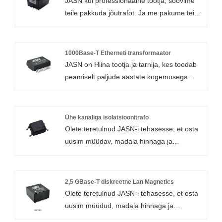
JASN kui professionaalne tootja, soovime
teile pakkuda jõutrafot. Ja me pakume teile
parimat müügijärgset teenindust ja
õigeaegset kohaletoimetamist.
1000Base-T Etherneti transformaator
Mudel: ER35-001D
JASN on Hiina tootja ja tarnija, kes toodab
peamiselt paljude aastate kogemusega
1000Base-T Etherneti transformaatorit. PN
G24C28SQ võib toetada PoE valikut ja
tööstusrakendust.
Ühe kanaliga isolatsioonitrafo
Olete teretulnud JASN-i tehasesse, et osta
Mudel: G24C28SQ
uusim müüdav, madala hinnaga ja
kvaliteetne ühe kanaliga isolatsioonitrafo.
Ootame teiega koostööd.
2,5 GBase-T diskreetne Lan Magnetics
Mudel: CM0407S
Olete teretulnud JASN-i tehasesse, et osta
uusim müüdud, madala hinnaga ja
kvaliteetse 2,5 GBase-T diskreetse Lan