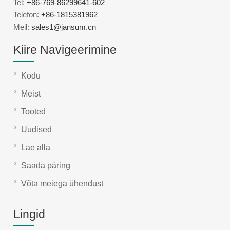
Tel:
+86-769-86299641-602
Telefon:
+86-1815381962
Meil:
sales1@jansum.cn
Kiire Navigeerimine
Kodu
Meist
Tooted
Uudised
Lae alla
Saada päring
Võta meiega ühendust
Lingid