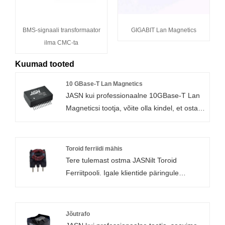
BMS-signaali transformaator
GIGABIT Lan Magnetics
ilma CMC-ta
Kuumad tooted
10 GBase-T Lan Magnetics
JASN kui professionaalne 10GBase-T Lan
Magneticsi tootja, võite olla kindel, et ostate
meie tehasest Lan Transformeri ja me
pakume teile parimat müügijärgset
teenindust ja õigeaegset tarnimist.
Toroid ferriidi mähis
T24C16S on 10GBASE-T ühe pordiga
Tere tulemast ostma JASNilt Toroid
magnetmoodul.
Ferriitpooli. Igale klientide päringule
vastatakse 24 tunni jooksul.
Mudel: T24C16S
Mudel: DTR0601-001
Jõutrafo