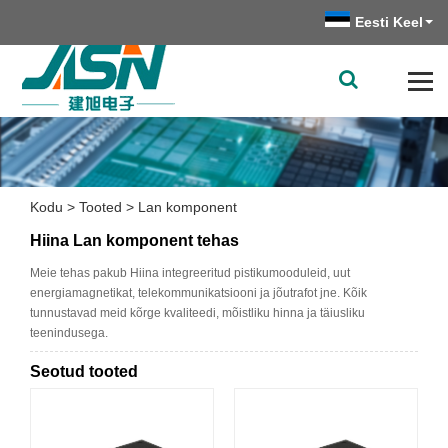
Eesti Keel
Kodu
>
Tooted
>
Lan komponent
Hiina Lan komponent tehas
Meie tehas pakub Hiina integreeritud pistikumooduleid, uut
energiamagnetikat, telekommunikatsiooni ja jõutrafot jne. Kõik
tunnustavad meid kõrge kvaliteedi, mõistliku hinna ja täiusliku
teenindusega.
Seotud tooted