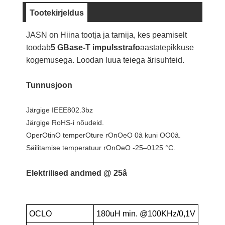
Tootekirjeldus
JASN on Hiina tootja ja tarnija, kes peamiselt
toodab
5 GBase-T impulsstrafo
aastatepikkuse
kogemusega. Loodan luua teiega ärisuhteid.
Tunnusjoon
Järgige IEEE802.3bz
Järgige RoHS-i nõudeid.
OperOtinO temperOture rOnOeO 0â kuni OO0â.
Säilitamise temperatuur rOnOeO -25–0125 °C.
Elektrilised andmed @ 25â
OCLO
180uH min. @100KHz/0,1V