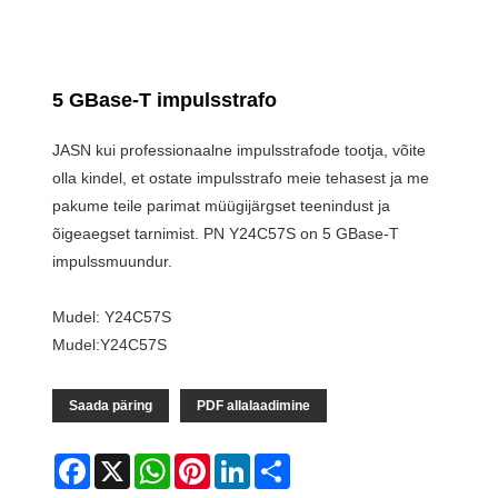
5 GBase-T impulsstrafo
JASN kui professionaalne impulsstrafode tootja, võite
olla kindel, et ostate impulsstrafo meie tehasest ja me
pakume teile parimat müügijärgset teenindust ja
õigeaegset tarnimist. PN Y24C57S on 5 GBase-T
impulssmuundur.
Mudel: Y24C57S
Mudel:Y24C57S
Saada päring
PDF allalaadimine
Facebook
X
WhatsApp
Pinterest
LinkedIn
Share