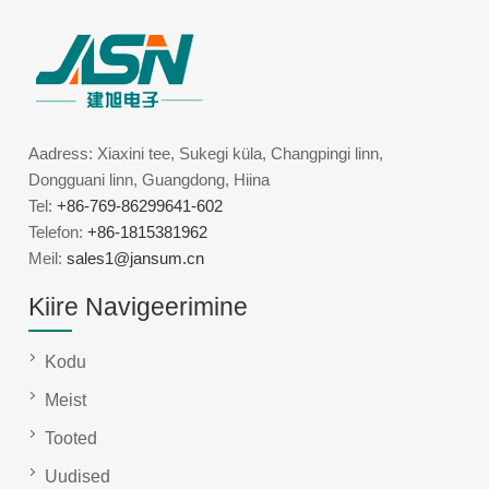
Aadress: Xiaxini tee, Sukegi küla, Changpingi linn,
Dongguani linn, Guangdong, Hiina
Tel:
+86-769-86299641-602
Telefon:
+86-1815381962
Meil:
sales1@jansum.cn
Kiire Navigeerimine
Kodu
Meist
Tooted
Uudised