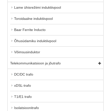
Lame ühisrežiimi induktiivpool
Toroidaalne induktiivpool
Baar Ferrite Inducto
Õhusüdamiku induktiivpool
Võimsusinduktor
Telekommunikatsioon ja jõutrafo
DC/DC trafo
xDSL-trafo
T1/E1 trafo
Isolatsioonitrafo