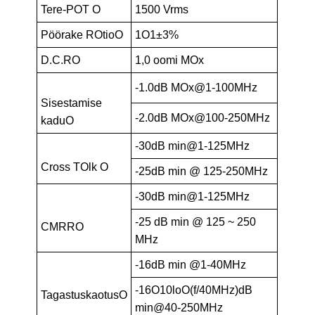
Tere-POT O
1500 Vrms
Pöörake ROtioO
1O1±3%
D.C.RO
1,0 oomi MOx
-1.0dB MOx@1-100MHz
Sisestamise
-2.0dB MOx@100-250MHz
kaduO
-30dB min@1-125MHz
Cross TOlk O
-25dB min @ 125-250MHz
-30dB min@1-125MHz
-25 dB min @ 125 ~ 250
CMRRO
MHz
-16dB min @1-40MHz
-16O10loO(f/40MHz)dB
TagastuskaotusO
min@40-250MHz