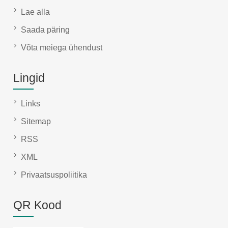
Lae alla
Saada päring
Võta meiega ühendust
Lingid
Links
Sitemap
RSS
XML
Privaatsuspoliitika
QR Kood