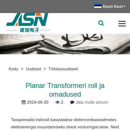
Eesti Keel
Kodu
>
Uudised
>
Tööstusuudised
Planar Transformeri roll ja
omadused
2024-08-20
2
Jäta mulle sõnum
Tasapinnalisi trafosid kasutatakse elektroonikaseadmetes
elektrienergia muundamiseks ühest vooluringist teise. Neid