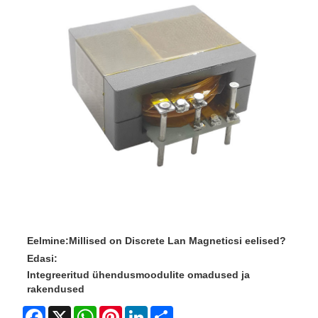
Eelmine:
Millised on Discrete Lan Magneticsi eelised?
Edasi:
Integreeritud ühendusmoodulite omadused ja
rakendused
Facebook
X
WhatsApp
Pinterest
LinkedIn
Share