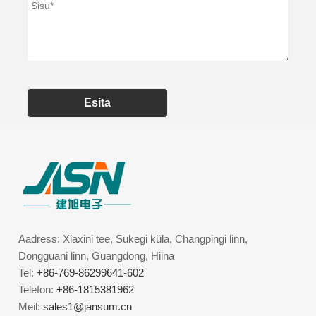
Esita
Aadress: Xiaxini tee, Sukegi küla, Changpingi linn,
Dongguani linn, Guangdong, Hiina
Tel:
+86-769-86299641-602
Telefon:
+86-1815381962
Meil:
sales1@jansum.cn