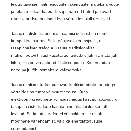
leidub tavaliselt mitmesuguste rakenduste, näiteks arvutite
ja telerite toiteallikates. Tasapinnalised trafod pakuvad
traditsiooniliste analoogidega võrreldes olulisi eeliseid.
Tasapinnaliste trafode üks peamisi eeliseid on nende
kompaktne suurus. Selle põhjuseks on asjaolu, et
tasapinnalised trafod ei kasuta traditsioonilist
mähismeetodit, vaid kasutavad lamedaid juhtiva materjali
kihte, mis on virnastatud üksteise peale. See muudab
need palju tõhusamaks ja väiksemaks.
Tasapinnalised trafod pakuvad traditsiooniliste trafodega
võrreldes paremat võimsustihedust. Kuna
elektroonikaseadmete võimsustihedus kasvab jätkuvalt, on
tasapinnaliste trafode kasutamine üha laialdasemalt
levinud. Seda tüüpi trafod ei võimalda mitte ainult
mõõtmete vähendamist, vaid ka energiatõhususe
suurendamist.