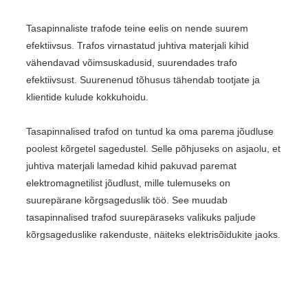
Tasapinnaliste trafode teine ​​eelis on nende suurem
efektiivsus. Trafos virnastatud juhtiva materjali kihid
vähendavad võimsuskadusid, suurendades trafo
efektiivsust. Suurenenud tõhusus tähendab tootjate ja
klientide kulude kokkuhoidu.
Tasapinnalised trafod on tuntud ka oma parema jõudluse
poolest kõrgetel sagedustel. Selle põhjuseks on asjaolu, et
juhtiva materjali lamedad kihid pakuvad paremat
elektromagnetilist jõudlust, mille tulemuseks on
suurepärane kõrgsageduslik töö. See muudab
tasapinnalised trafod suurepäraseks valikuks paljude
kõrgsageduslike rakenduste, näiteks elektrisõidukite jaoks.