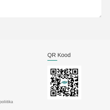
QR Kood
oliitika