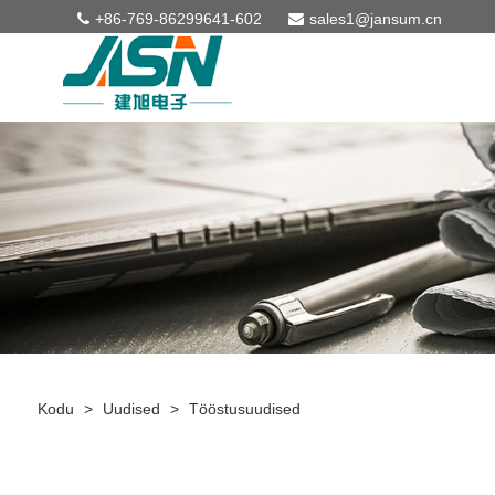
+86-769-86299641-602
sales1@jansum.cn
Kodu
>
Uudised
>
Tööstusuudised