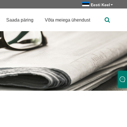
Eesti Keel
Saada päring
Võta meiega ühendust