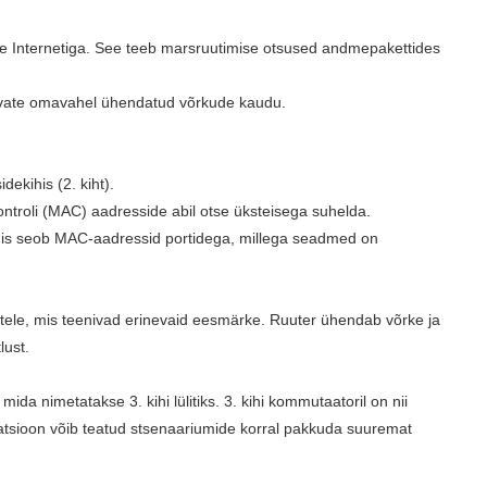
e Internetiga. See teeb marsruutimise otsused andmepakettides
evate omavahel ühendatud võrkude kaudu.
ekihis (2. kiht).
ntroli (MAC) aadresside abil otse üksteisega suhelda.
it, mis seob MAC-aadressid portidega, millega seadmed on
admetele, mis teenivad erinevaid eesmärke. Ruuter ühendab võrke ja
ust.
a nimetatakse 3. kihi lülitiks. 3. kihi kommutaatoril on nii
tsioon võib teatud stsenaariumide korral pakkuda suuremat