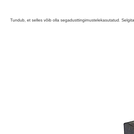
Tundub, et selles võib olla segadust
tingimustele
kasutatud. Selgitam