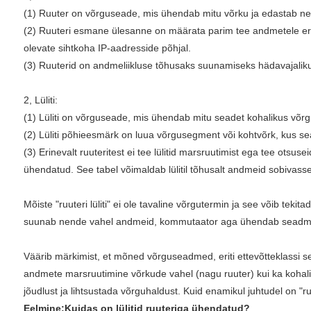
(1) Ruuter on võrguseade, mis ühendab mitu võrku ja edastab ne
(2) Ruuteri esmane ülesanne on määrata parim tee andmetele eri
olevate sihtkoha IP-aadresside põhjal.
(3) Ruuterid on andmeliikluse tõhusaks suunamiseks hädavajali
2, Lüliti:
(1) Lüliti on võrguseade, mis ühendab mitu seadet kohalikus võrgu
(2) Lüliti põhieesmärk on luua võrgusegment või kohtvõrk, kus se
(3) Erinevalt ruuteritest ei tee lülitid marsruutimist ega tee ot
ühendatud. See tabel võimaldab lülitil tõhusalt andmeid sobivas
Mõiste "ruuteri lüliti" ei ole tavaline võrgutermin ja see võib tek
suunab nende vahel andmeid, kommutaator aga ühendab seadmeid
Väärib märkimist, et mõned võrguseadmed, eriti ettevõtteklassi sea
andmete marsruutimine võrkude vahel (nagu ruuter) kui ka koha
jõudlust ja lihtsustada võrguhaldust. Kuid enamikul juhtudel on "ruu
Eelmine:
Kuidas on lülitid ruuteriga ühendatud?