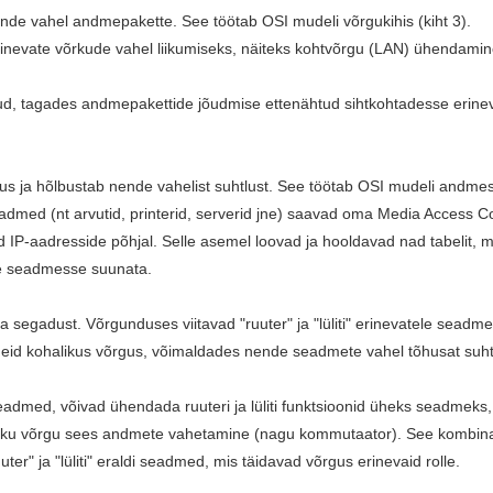
nde vahel andmepakette. See töötab OSI mudeli võrgukihis (kiht 3).
nevate võrkude vahel liikumiseks, näiteks kohtvõrgu (LAN) ühendamin
kud, tagades andmepakettide jõudmise ettenähtud sihtkohtadesse erin
s ja hõlbustab nende vahelist suhtlust. See töötab OSI mudeli andmesid
admed (nt arvutid, printerid, serverid jne) saavad oma Media Access Co
suseid IP-aadresside põhjal. Selle asemel loovad ja hooldavad nad tabel
se seadmesse suunata.
itada segadust. Võrgunduses viitavad "ruuter" ja "lüliti" erinevatele se
 kohalikus võrgus, võimaldades nende seadmete vahel tõhusat suhtl
dmed, võivad ühendada ruuteri ja lüliti funktsioonid üheks seadmeks, mid
liku võrgu sees andmete vahetamine (nagu kommutaator). See kombina
ter" ja "lüliti" eraldi seadmed, mis täidavad võrgus erinevaid rolle.