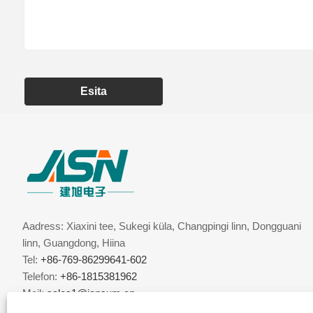
Esita
Aadress: Xiaxini tee, Sukegi küla, Changpingi linn, Dongguani
linn, Guangdong, Hiina
Tel:
+86-769-86299641-602
Telefon:
+86-1815381962
Meil:
sales1@jansum.cn