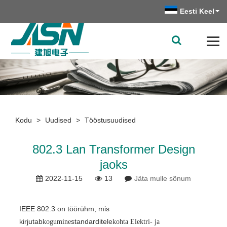
Eesti Keel
Kodu
>
Uudised
>
Tööstusuudised
802.3 Lan Transformer Design
jaoks
2022-11-15
13
Jäta mulle sõnum
IEEE 802.3 on töörühm, mis
kirjutab
standarditele
kogumine
kohta
Elektri- ja