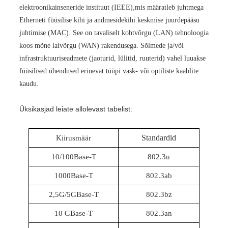
,
elektroonikainseneride instituut (IEEE)
mis määratleb juhtmega
Etherneti füüsilise kihi ja andmesidekihi keskmise juurdepääsu
juhtimise (MAC). See on tavaliselt kohtvõrgu (LAN) tehnoloogia
koos mõne laivõrgu (WAN) rakendusega. Sõlmede ja/või
infrastruktuuriseadmete (jaoturid, lülitid, ruuterid) vahel luuakse
füüsilised ühendused erinevat tüüpi vask- või optiliste kaablite
kaudu.
Üksikasjad leiate allolevast tabelist:
Standardid
Kiirusmäär
10/100Base-T
802.3u
1000Base-T
802.3ab
2,5G/5GBase-T
802.3bz
10 GBase-T
802.3an