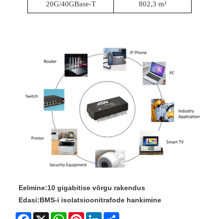
20G/40GBase-T
802,3 m²
Eelmine:
10 gigabitise võrgu rakendus
Edasi:
BMS-i isolatsioonitrafode hankimine
Facebook
X
WhatsApp
Pinterest
LinkedIn
Share