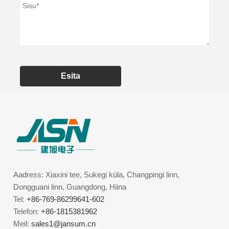
Esita
Aadress: Xiaxini tee, Sukegi küla, Changpingi linn,
Dongguani linn, Guangdong, Hiina
Tel:
+86-769-86299641-602
Telefon:
+86-1815381962
Meil:
sales1@jansum.cn