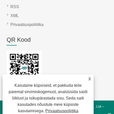
RSS
XML
Privaatsuspoliitika
QR Kood
X
Kasutame küpsiseid, et pakkuda teile
paremat sirvimiskogemust, analüüsida saidi
liiklust ja isikupärastada sisu. Seda saiti
kasutades nõustute meie küpsiste
Autoriõigus © 2022 Jansum Electronics Dongguan Co., Ltd –
kasutamisega.
Privaatsuspoliitika
Magnetics Modules, New Energy Magnetics, Chip Lan